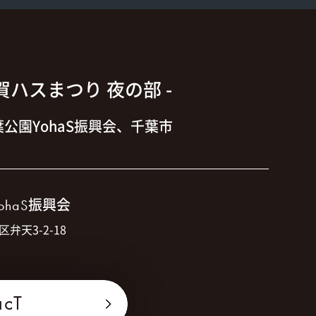
大賀ハスまつり 夜の部 -
公園YohaS振興会、千葉市
振興会
ohaS
区弁天3-2-18
acT