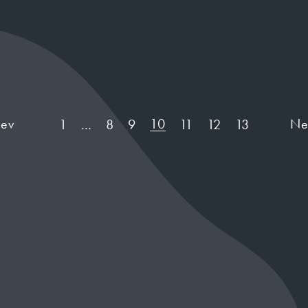
rev
10
Ne
1
…
8
9
11
12
13