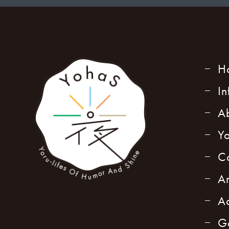
H
I
A
Y
C
A
A
G