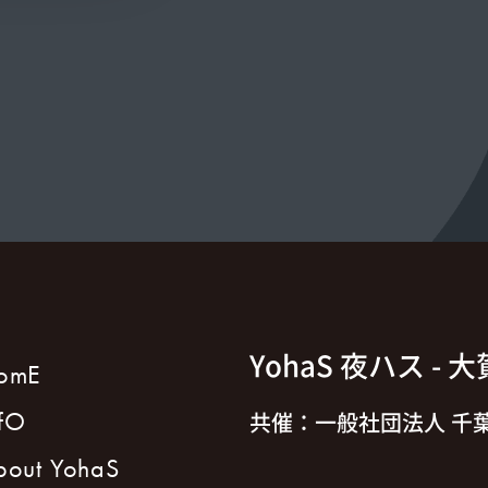
YohaS 夜ハス
- 
omE
nfO
共催：一般社団法人 千葉
bout YohaS