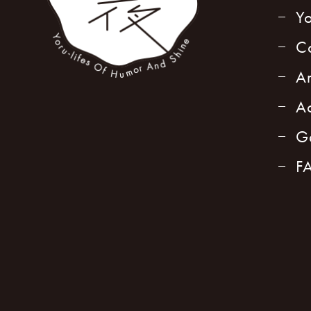
Y
C
A
A
G
F
HomE
A
ホーム