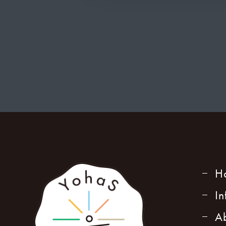
H
I
A