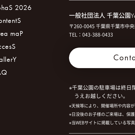
ohaS 2026
一般社団法人 千葉公園
Y
ontentS
〒260-0045 千葉県千葉市中央
rea maP
TEL：043-388-0433
ccesS
Cont
allerY
AQ
※千葉公園の駐車場は終日
うえお越しください。
※天候等により、開催場所や内容
rea maP
※日没後のお子様のご来場は、保
エリアマップ
※当WEBサイトに掲載している写