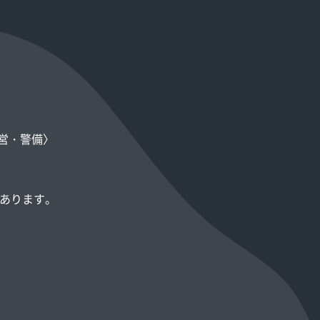
会場設営・警備〉
があります。