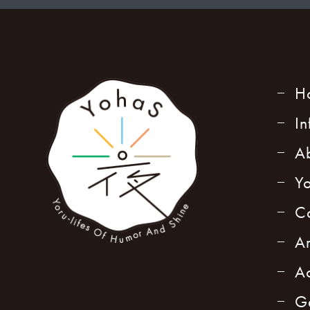
H
I
A
Y
C
A
A
G