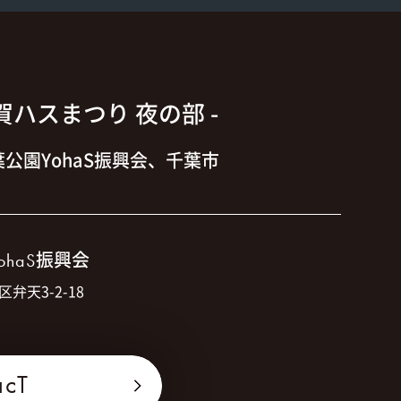
大賀ハスまつり 夜の部 -
公園YohaS振興会、千葉市
振興会
ohaS
区弁天3-2-18
acT