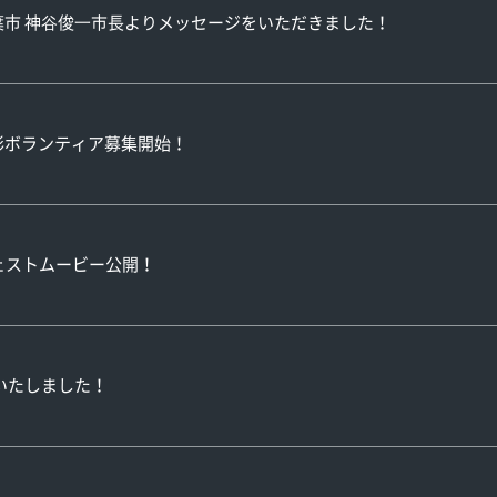
】 千葉市 神⾕俊⼀市長よりメッセージをいただきました！
 撮影ボランティア募集開始！
ダイジェストムービー公開！
終了いたしました！