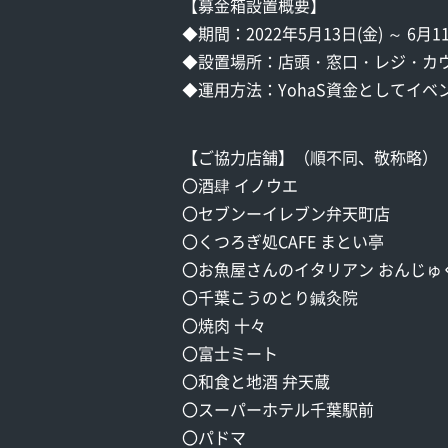
【募金箱設置概要】
◆期間：2022年5月13日(金) ～ 6月11
◆設置場所：店頭・窓口・レジ・カ
◆運用方法：YohaS資金としてイ
【ご協力店舗】（順不同、敬称略）
〇酒肆 イノウエ
〇セブンーイレブン弁天町店
〇くつろぎ処CAFE まとい亭
〇お魚屋さんのイタリアン おんじゅ
〇千葉こうのとり鍼灸院
〇焼肉 十々
〇富士ミート
〇和食と地酒 弁天蔵
〇スーパーホテル千葉駅前
〇パドマ