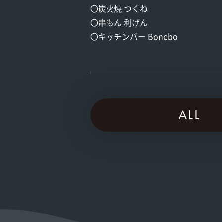
〇炭火焼 つくね
〇串もん 利げん
〇キッチンバー Bonobo
ALL