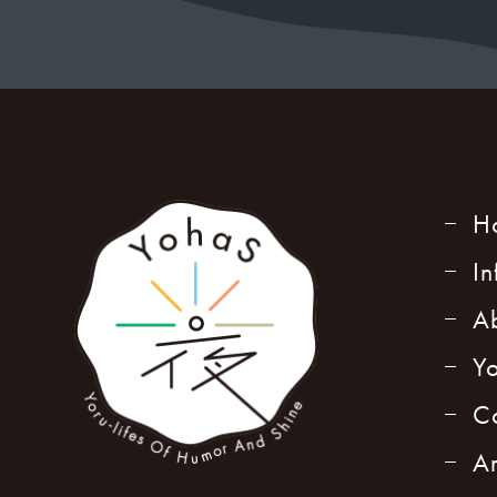
H
I
A
Y
C
A