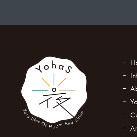
H
I
A
Y
C
A